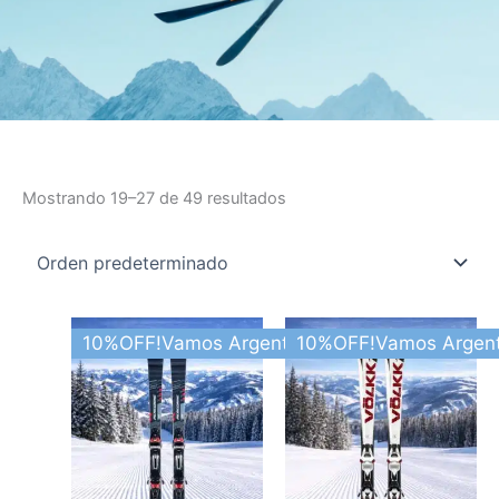
Mostrando 19–27 de 49 resultados
Este
Este
10%OFF!Vamos Argentina
10%OFF!Vamos Argent
producto
producto
tiene
tiene
varias
varias
variantes.
variantes.
Las
Las
opciones
opciones