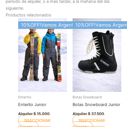
período de alquiler, o a más tardar, a la mañana del día
siguiente.
Productos relacionados
Este
Este
10%OFF!Vamos Argentina
10%OFF!Vamos Argent
producto
producto
tiene
tiene
varias
varias
variantes.
variantes.
Las
Las
opciones
opciones
se
se
pueden
pueden
elegir
elegir
en
en
la
la
Enterito
Botas Snowboard
página
página
Enterito Junior
Botas Snowboard Junior
del
del
Alquiler
$
15.000
Alquiler
$
37.500
producto
producto
SELECCIONAR
SELECCIONAR