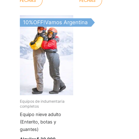
FECHAS
FECHAS
Este
10%OFF!Vamos Argentina
producto
tiene
varias
variantes.
Las
opciones
se
pueden
elegir
en
la
Equipos de indumentaria
completos
página
Equipo nieve adulto
del
(Enterito, botas y
producto
guantes)