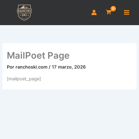
Ir
al
contenido
MailPoet Page
Por
ranchoski.com
/
17 marzo, 2026
[mailpoet_page]