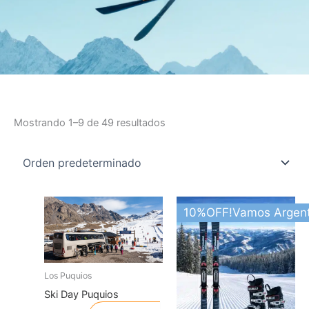
Mostrando 1–9 de 49 resultados
This
10%OFF!Vamos Argent
product
has
multiple
variants.
Los Puquios
The
Ski Day Puquios
options