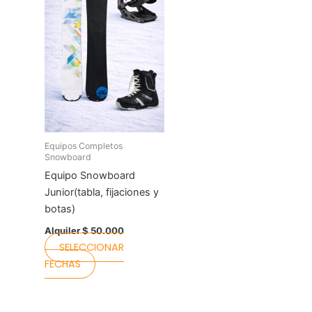
multiple
variants.
The
options
may
be
chosen
on
the
Equipos Completos
Snowboard
product
Equipo Snowboard
page
Junior(tabla, fijaciones y
botas)
Alquiler
$
50.000
SELECCIONAR
FECHAS