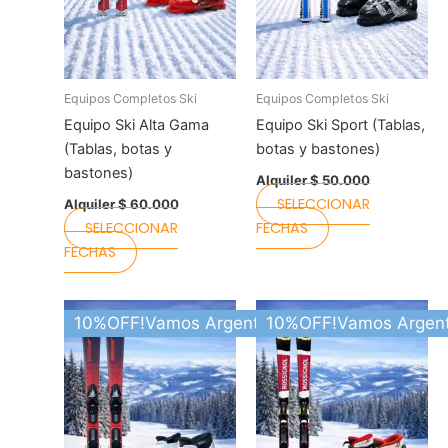
be
be
chosen
chosen
on
on
the
the
Equipos Completos Ski
Equipos Completos Ski
product
product
Equipo Ski Alta Gama
Equipo Ski Sport (Tablas,
page
page
(Tablas, botas y
botas y bastones)
bastones)
Alquiler
$
50.000
SELECCIONAR
Alquiler
$
60.000
SELECCIONAR
FECHAS
FECHAS
This
This
10%OFF!Vamos Argentina
10%OFF!Vamos Argent
product
product
has
has
multiple
multiple
variants.
variants.
The
The